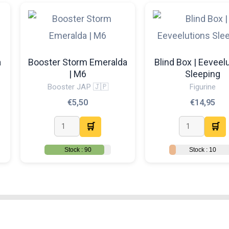
a
Booster Storm Emeralda
Blind Box | Eeveel
| M6
Sleeping
Booster JAP 🇯🇵
Figurine
€
5,50
€
14,95
🛒
🛒
Stock : 90
Stock : 10
Des terribles Pokémon rodent