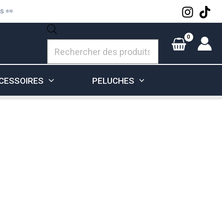
és 👀
Recherche
de
produits
CESSOIRES
PELUCHES