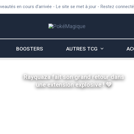
eautés en cours d’arrivée - Le site se met à jour - Restez connect
BOOSTERS
AUTRES TCG
AC
Rayquaza fait son grand retour dans
une extension explosive ! 💚