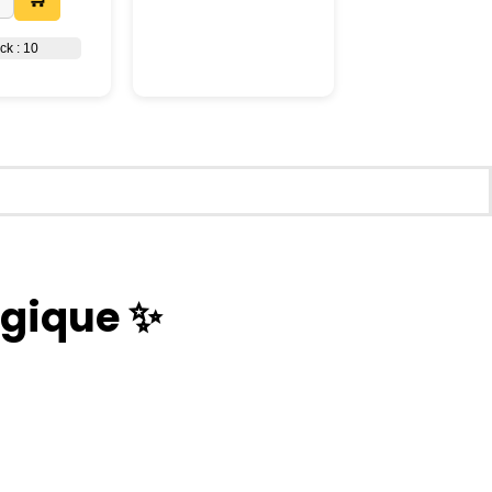
choisies
sur
ck : 10
la
page
du
produit
gique ✨