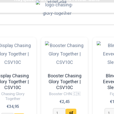
une extension explosive ! 💚
Le Mewtwo de la Team Rocket vous attend... 👀
Découvrez cette nouvelle série chinoise 🇨🇳
isplay Chasing
Booster Chasing
Blin
lory Together |
Glory Together |
Eeve
CSV10C
CSV10C
Sl
Chasing Glory
Booster CHN 🇨🇳
Fi
Together
€
2,45
€
€
34,95
🛒