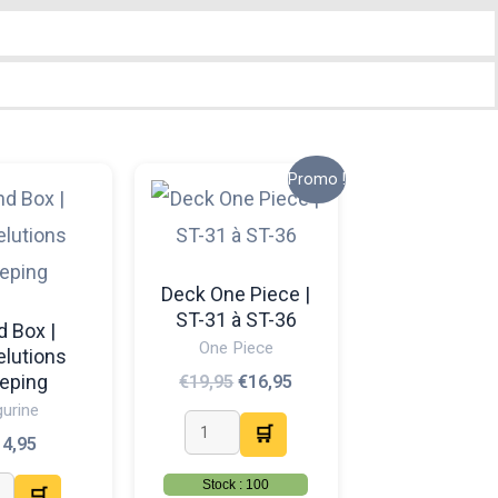
Le
Le
Ce
Promo !
prix
prix
produit
initial
actuel
était :
est :
a
€19,95.
€16,95.
plusieurs
Deck One Piece |
ST-31 à ST-36
variations.
d Box |
One Piece
elutions
Les
eeping
€
19,95
€
16,95
options
gurine
🛒
peuvent
14,95
être
Stock : 100
🛒