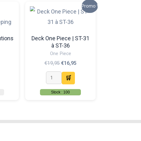
Le
Le
Ce
Promo !
prix
prix
produit
initial
actuel
était :
est :
a
€19,95.
€16,95.
plusieurs
utions
Deck One Piece | ST-31
à ST-36
variations.
One Piece
Les
€
19,95
€
16,95
options
🛒
peuvent
être
Stock : 100
choisies
sur
la
page