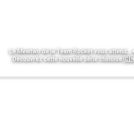
Le Mewtwo de la Team Rocket vous attend... 
Découvrez cette nouvelle série chinoise 🇨