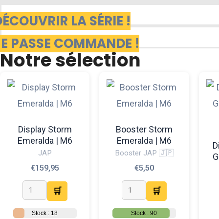
DÉCOUVRIR LA SÉRIE !
JE PASSE COMMANDE !
Notre sélection
Display Storm
Booster Storm
Emeralda | M6
Emeralda | M6
D
JAP
Booster JAP 🇯🇵
G
€
159,95
€
5,50
🛒
🛒
Stock : 18
Stock : 90