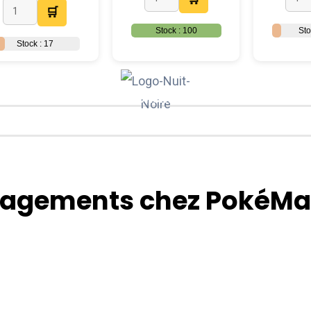
🛒
Stock : 100
Sto
Stock : 17
Des terribles Pokémon rodent dans
cette nouvelle extension, êtes-vous prêt ? 👿
agements chez PokéMa