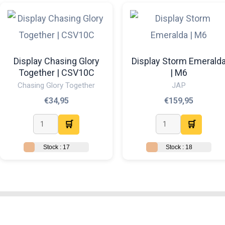
Display Chasing Glory
Display Storm Emerald
Together | CSV10C
| M6
Chasing Glory Together
JAP
€
34,95
€
159,95
🛒
🛒
Stock : 17
Stock : 18