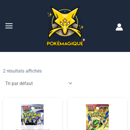
Aller
Main
au
Menu
contenu
2 résultats affichés